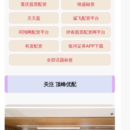
重庆股票配资
镕盛融资
天天盈
诚飞配资平台
同翔网配资平台
伊春股票配资网平台
有道配资
银河证券APP下载
全部话题标签
关注 顶峰优配