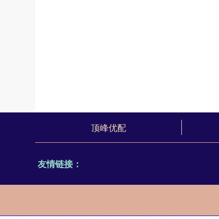
顶峰优配
友情链接：