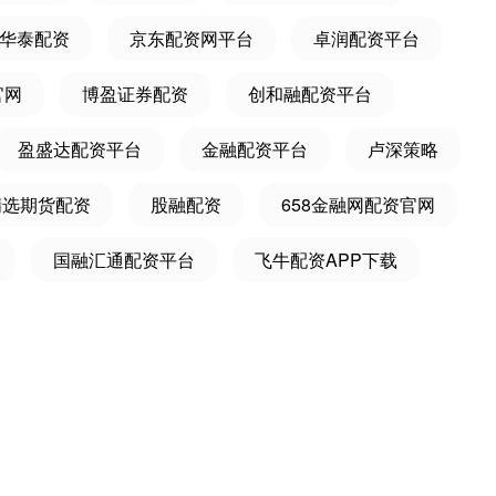
华泰配资
京东配资网平台
卓润配资平台
官网
博盈证券配资
创和融配资平台
盈盛达配资平台
金融配资平台
卢深策略
精选期货配资
股融配资
658金融网配资官网
国融汇通配资平台
飞牛配资APP下载