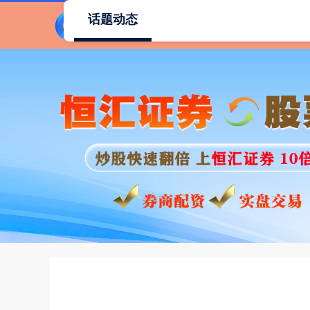
话题动态
首页