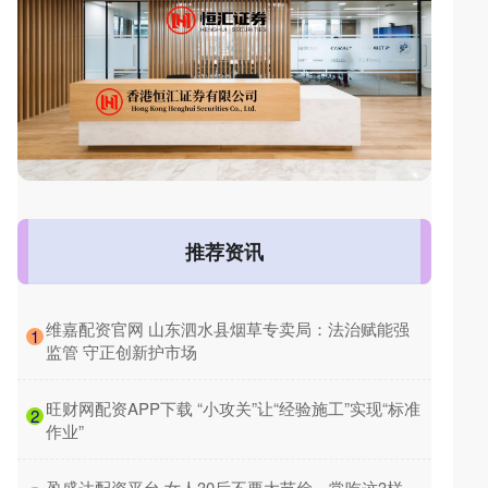
推荐资讯
​维嘉配资官网 山东泗水县烟草专卖局：法治赋能强
1
监管 守正创新护市场
​旺财网配资APP下载 “小攻关”让“经验施工”实现“标准
2
作业”
​盈盛达配资平台 女人30后不要太节俭，常吃这3样，