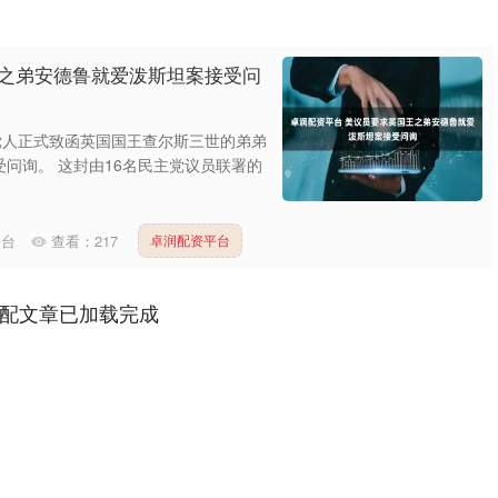
王之弟安德鲁就爱泼斯坦案接受问
党人正式致函英国国王查尔斯三世的弟弟
问询。 这封由16名民主党议员联署的
平台
查看：
217
卓润配资平台
配文章已加载完成