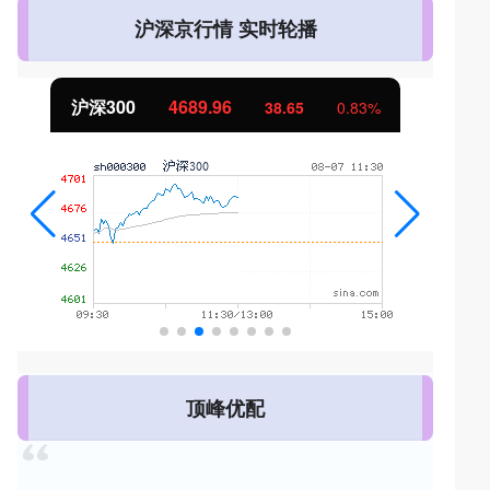
沪深京行情 实时轮播
沪深300
4689.96
38.65
0.83%
顶峰优配