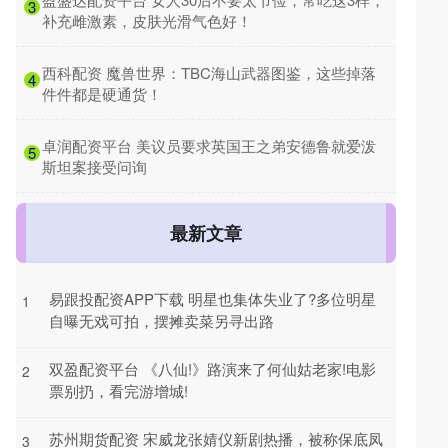
3
补充雌激素，皮肤光滑气色好！
​西科配资 魔兽世界：TBC海山武器图鉴，这些掉落
4
件件都是硬通货！
​卓润配资平台 美议员要求英国王之弟安德鲁就爱泼
5
斯坦案接受问询
最新文章
易跟投配资APP下载 明星也集体失业了?多位明星
1
自曝无戏可拍，摆摊卖菜另寻出路
双盈配资平台 《八仙!》路演来了何仙姑老家!电影
2
票别扔，看完游增城!
苏州期货配资 宋威龙张婧仪新剧热播，被称保底凤
3