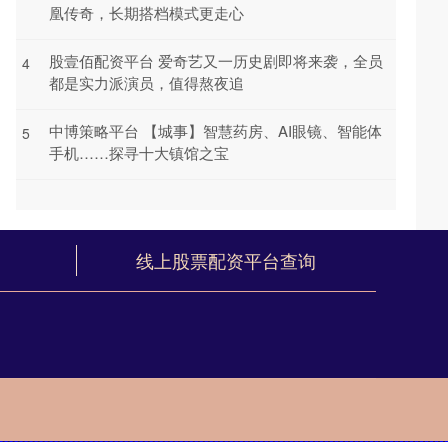
凰传奇，长期搭档模式更走心
股壹佰配资平台 爱奇艺又一历史剧即将来袭，全员
4
都是实力派演员，值得熬夜追
中博策略平台 【城事】智慧药房、AI眼镜、智能体
5
手机……探寻十大镇馆之宝
线上股票配资平台查询