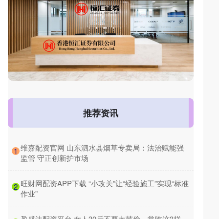
推荐资讯
​维嘉配资官网 山东泗水县烟草专卖局：法治赋能强
1
监管 守正创新护市场
​旺财网配资APP下载 “小攻关”让“经验施工”实现“标准
2
作业”
​盈盛达配资平台 女人30后不要太节俭，常吃这3样，