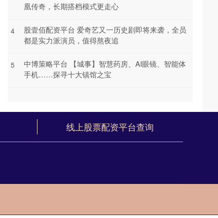
凰传奇，长期搭档模式更走心
股壹佰配资平台 爱奇艺又一历史剧即将来袭，全员
4
都是实力派演员，值得熬夜追
中博策略平台 【城事】智慧药房、AI眼镜、智能体
5
手机……探寻十大镇馆之宝
线上股票配资平台查询