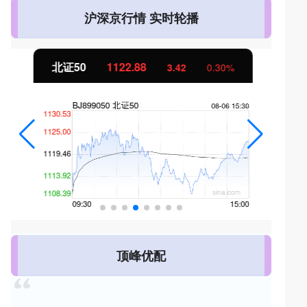
沪深京行情 实时轮播
北证50
1122.88
3.42
0.30%
顶峰优配