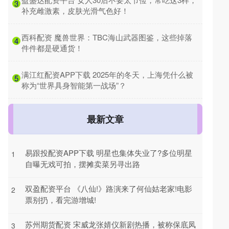
3
补充雌激素，皮肤光滑气色好！
​西科配资 魔兽世界：TBC海山武器图鉴，这些掉落
4
件件都是硬通货！
​满江红配资APP下载 2025年的冬天，上海凭什么被
5
称为“世界具身智能第一战场”？
最新文章
易跟投配资APP下载 明星也集体失业了?多位明星
1
自曝无戏可拍，摆摊卖菜另寻出路
双盈配资平台 《八仙!》路演来了何仙姑老家!电影
2
票别扔，看完游增城!
苏州期货配资 宋威龙张婧仪新剧热播，被称保底凤
3