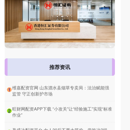
推荐资讯
​维嘉配资官网 山东泗水县烟草专卖局：法治赋能强
1
监管 守正创新护市场
​旺财网配资APP下载 “小攻关”让“经验施工”实现“标准
2
作业”
​盈盛达配资平台 女人30后不要太节俭，常吃这3样，