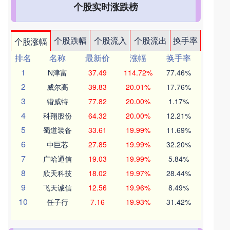
个股实时涨跌榜
个股跌幅
个股流入
个股流出
换手率
个股涨幅
排名
名称
最新价
涨幅
换手率
1
N津富
37.49
114.72%
77.46%
2
威尔高
39.83
20.01%
17.76%
3
锴威特
77.82
20.00%
1.17%
4
科翔股份
64.32
20.00%
12.21%
5
蜀道装备
33.61
19.99%
11.69%
6
中巨芯
27.85
19.99%
32.20%
7
广哈通信
19.03
19.99%
5.84%
8
欣天科技
18.02
19.97%
28.44%
9
飞天诚信
12.56
19.96%
8.49%
10
任子行
7.16
19.93%
31.42%