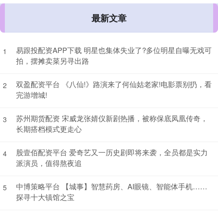
最新文章
易跟投配资APP下载 明星也集体失业了?多位明星自曝无戏可
1
拍，摆摊卖菜另寻出路
双盈配资平台 《八仙!》路演来了何仙姑老家!电影票别扔，看
2
完游增城!
苏州期货配资 宋威龙张婧仪新剧热播，被称保底凤凰传奇，
3
长期搭档模式更走心
股壹佰配资平台 爱奇艺又一历史剧即将来袭，全员都是实力
4
派演员，值得熬夜追
中博策略平台 【城事】智慧药房、AI眼镜、智能体手机……
5
探寻十大镇馆之宝