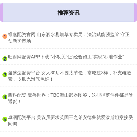
推荐资讯
​维嘉配资官网 山东泗水县烟草专卖局：法治赋能强监管 守正
1
创新护市场
​旺财网配资APP下载 “小攻关”让“经验施工”实现“标准作业”
2
​盈盛达配资平台 女人30后不要太节俭，常吃这3样，补充雌激
3
素，皮肤光滑气色好！
​西科配资 魔兽世界：TBC海山武器图鉴，这些掉落件件都是硬
4
通货！
​卓润配资平台 美议员要求英国王之弟安德鲁就爱泼斯坦案接受
5
问询