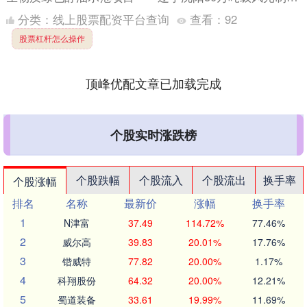
融合生物质绿色醇油示范项目正式开工。项目的落地，标
分类：
线上股票配资平台查询
查看：
92
志着....
股票杠杆怎么操作
顶峰优配文章已加载完成
个股实时涨跌榜
个股跌幅
个股流入
个股流出
换手率
个股涨幅
排名
名称
最新价
涨幅
换手率
1
N津富
37.49
114.72%
77.46%
2
威尔高
39.83
20.01%
17.76%
3
锴威特
77.82
20.00%
1.17%
4
科翔股份
64.32
20.00%
12.21%
5
蜀道装备
33.61
19.99%
11.69%