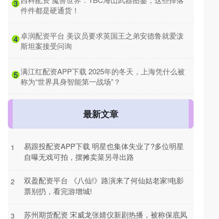
3
件件都是硬通货！
​卓润配资平台 美议员要求英国王之弟安德鲁就爱泼
4
斯坦案接受问询
​满江红配资APP下载 2025年的冬天，上海凭什么被
5
称为“世界具身智能第一战场”？
最新文章
易跟投配资APP下载 明星也集体失业了?多位明星
1
自曝无戏可拍，摆摊卖菜另寻出路
双盈配资平台 《八仙!》路演来了何仙姑老家!电影
2
票别扔，看完游增城!
苏州期货配资 宋威龙张婧仪新剧热播，被称保底凤
3