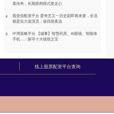
凰传奇，长期搭档模式更走心
股壹佰配资平台 爱奇艺又一历史剧即将来袭，全员
4
都是实力派演员，值得熬夜追
中博策略平台 【城事】智慧药房、AI眼镜、智能体
5
手机……探寻十大镇馆之宝
线上股票配资平台查询