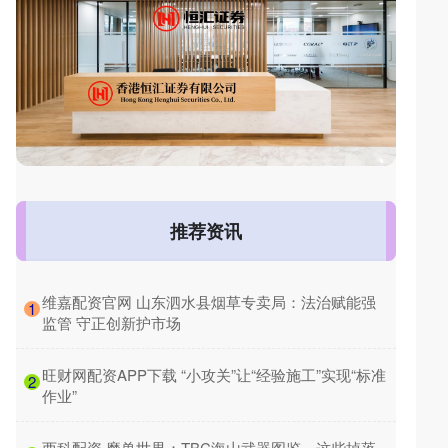
推荐资讯
​维嘉配资官网 山东泗水县烟草专卖局：法治赋能强
1
监管 守正创新护市场
​旺财网配资APP下载 “小攻关”让“经验施工”实现“标准
2
作业”
​西科配资 魔兽世界：TBC海山武器图鉴，这些掉落