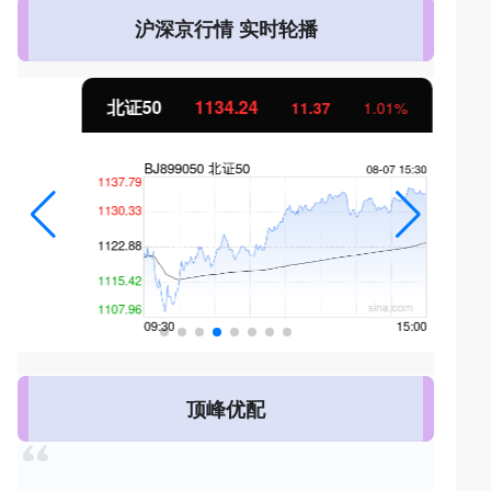
沪深京行情 实时轮播
北证50
1134.24
11.37
1.01%
顶峰优配