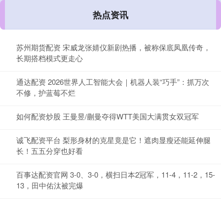
热点资讯
苏州期货配资 宋威龙张婧仪新剧热播，被称保底凤凰传奇，
长期搭档模式更走心
通达配资 2026世界人工智能大会｜机器人装“巧手”：抓万次
不修，护蓝莓不烂
如何配资炒股 王曼昱/蒯曼夺得WTT美国大满贯女双冠军
诚飞配资平台 梨形身材的克星竟是它！遮肉显瘦还能延伸腿
长！五五分穿也好看
百事达配资官网 3-0、3-0，横扫日本2冠军，11-4，11-2，15-
13，田中佑汰被完爆