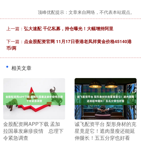
顶峰优配提示：文章来自网络，不代表本站观点。
上一篇：
弘大速配 千亿私募，持仓曝光！大幅增持阿里
下一篇：
点金股配资官网 11月17日香港老凤祥黄金价格45140港
币/两
相关文章
​金股配资网APP下载 孟加
​诚飞配资平台 梨形身材的克
拉国暴发麻疹疫情 总理下
星竟是它！遮肉显瘦还能延
令紧急调查
伸腿长！五五分穿也好看