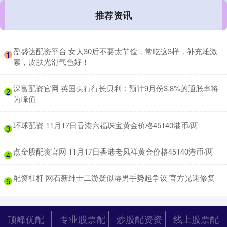
推荐资讯
​盈盛达配资平台 女人30后不要太节俭，常吃这3样，补充雌激
1
素，皮肤光滑气色好！
​深富配资官网 英国央行行长贝利：预计9月份3.8%的通胀率将
2
为峰值
​环球配资 11月17日香港六福珠宝黄金价格45140港币/两
3
​点金股配资官网 11月17日香港老凤祥黄金价格45140港币/两
4
​配资杠杆 网石新绅士二游疑似辱男手势起争议 官方光速修复
5
顶峰优配
专业股票配
炒股配资资
线上股票配