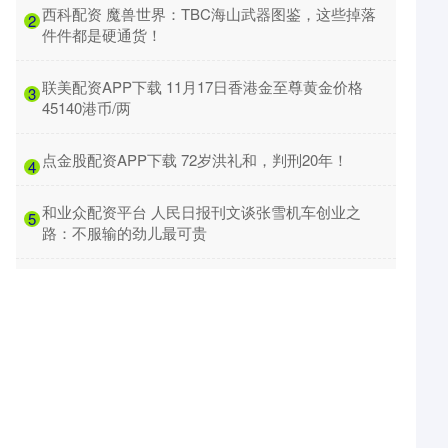
​西科配资 魔兽世界：TBC海山武器图鉴，这些掉落
2
件件都是硬通货！
​联美配资APP下载 11月17日香港金至尊黄金价格
3
45140港币/两
​点金股配资APP下载 72岁洪礼和，判刑20年！
4
​和业众配资平台 人民日报刊文谈张雪机车创业之
5
路：不服输的劲儿最可贵