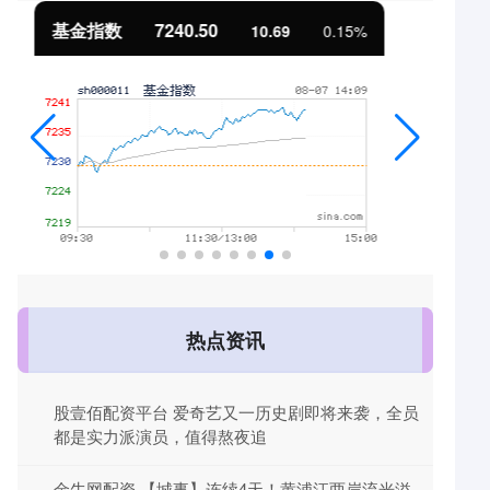
国债指数
229.69
0.10
0.04%
热点资讯
股壹佰配资平台 爱奇艺又一历史剧即将来袭，全员
都是实力派演员，值得熬夜追
金牛网配资 【城事】连续4天！黄浦江两岸流光溢