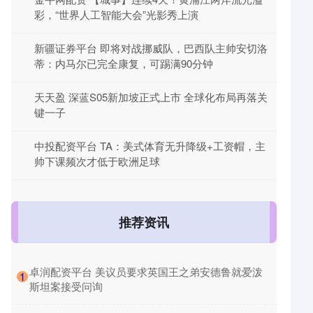
彩，“世界人工智能大会”光影秀上演
新疆证券平台 即将对战挪威队，巴西队主帅安切洛
蒂：内马尔已完全康复，可踢满90分钟
天天盈 深蓝S05新加坡正式上市 全球化布局再落关
键一子
中投配资平台 TA：美式体育无升降级+工资帽，主
帅下课频次才低于欧洲足球
推荐资讯
​卓润配资平台 美议员要求英国王之弟安德鲁就爱泼
1
斯坦案接受问询