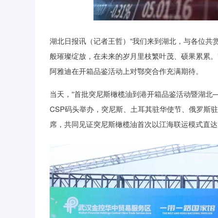
创业板指
3575.28
9.67
0.86%
59.72
湖北日报讯（记者王哲）“我们来到湖北，与各位共
般璀璨绽放，在未来的岁月里枝繁叶茂、硕果累累。”
阿雅迪在开箱品鉴活动上对鄂突合作充满期待。
当天，“首批突尼斯橄榄油到港开箱品鉴活动暨湖北
CSP码头举办，突尼斯、土耳其驻华使节、俄罗斯
席，共同见证突尼斯橄榄油首次以江海联运模式直达