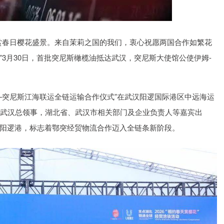
基金指数
7240.50
1.70%
10.69
0.15%
赏春日樱花盛景。来自茉莉之国的我们，衷心祝愿两国合作如繁花
3月30日，首批突尼斯橄榄油抵达武汉，突尼斯大使馆公使伊姆-
—突尼斯江海联运全链运输合作仪式”在武汉阳逻国际港区中远海运
驻武汉总领事，湖北省、武汉市相关部门及企业负责人等嘉宾出
阳逻港，标志着鄂突经贸物流合作迈入全链条新阶段。