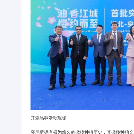
开箱品鉴活动现场
突尼斯拥有极为悠久的橄榄种植历史，其橄榄种植文