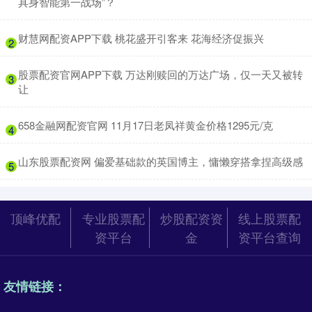
具身智能第一战场”？
​财慧网配资APP下载 桃花盛开引客来 花海经济促振兴
2
​股票配资官网APP下载 万达刚赎回的万达广场，仅一天又被转
3
让
​658金融网配资官网 11月17日老凤祥黄金价格1295元/克
4
​山东股票配资网 偏爱基础款的英国博主，慵懒穿搭拿捏高级感
5
顶峰优配
专业股票配
炒股配资资
线上股票配
资平台
金
资平台查询
友情链接：