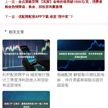
上一篇：
金点策略官网 【实探】金饰价格突破1500元/克，消费者
购金热情降温，换金、回收咨询量激增
下一篇：
优配网配资APP下载 谁是“理中客”？
相关文章
​杠杆配资网平台 锡安银行预
​股融配资 解锁春日潮玩新地
计三季度净利息收入和贷款
标，净月潭森林探险乐园开
将适度增长
园迎客