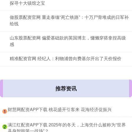
探寻十大镇馆之宝
做股票配资官网 重走泰缅“死亡铁路”：十万尸骨堆成的日军补
给线
山东股票配资网 偏爱基础款的英国博主，慵懒穿搭拿捏高级
感
精准配资官网 经纪人：利物浦曾向费基尔开出了天价报价
推荐资讯
​财慧网配资APP下载 桃花盛开引客来 花海经济促振兴
1
​满江红配资APP下载 2025年的冬天，上海凭什么被称为“世界
2
具身智能第一战场”？