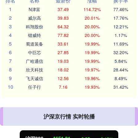
排名
名称
最新价
涨幅
换手率
1
N津富
37.49
114.72%
77.46%
2
威尔高
39.83
20.01%
17.76%
3
科翔股份
64.32
20.00%
12.21%
4
锴威特
77.82
20.00%
1.17%
5
蜀道装备
33.61
19.99%
11.69%
6
中巨芯
27.85
19.99%
32.20%
7
广哈通信
19.03
19.99%
5.84%
8
欣天科技
18.02
19.97%
28.44%
9
飞天诚信
12.56
19.96%
8.49%
10
任子行
7.16
19.93%
31.42%
沪深京行情 实时轮播