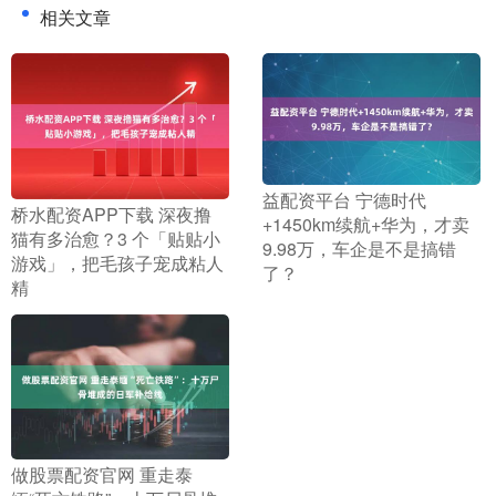
相关文章
​益配资平台 宁德时代
​桥水配资APP下载 深夜撸
+1450km续航+华为，才卖
猫有多治愈？3 个「贴贴小
9.98万，车企是不是搞错
游戏」，把毛孩子宠成粘人
了？
精
​做股票配资官网 重走泰