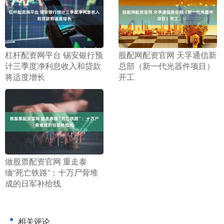
​杠杆配资网平台 锡安银行预
​股配网配资官网 天孚通信新
计三季度净利息收入和贷款
总部（新一代光器件项目）
将适度增长
开工
​做股票配资官网 重走泰
缅“死亡铁路”：十万尸骨堆
成的日军补给线
相关评论